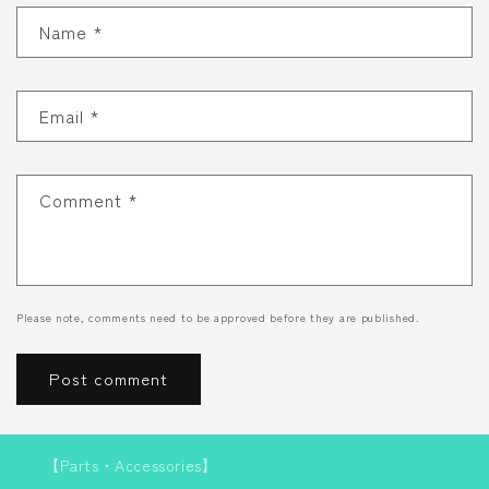
Name
*
Email
*
Comment
*
Please note, comments need to be approved before they are published.
【Parts・Accessories】