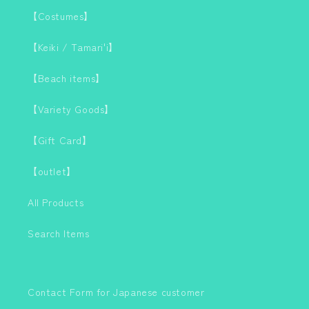
【Costumes】
【Keiki / Tamari'i】
【Beach items】
【Variety Goods】
【Gift Card】
【outlet】
All Products
Search Items
Contact Form for Japanese customer