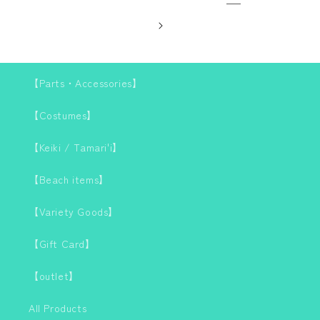
【Parts・Accessories】
【Costumes】
【Keiki / Tamari'i】
【Beach items】
【Variety Goods】
【Gift Card】
【outlet】
All Products