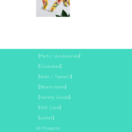
【Parts・Accessories】
【Costumes】
【Keiki / Tamari'i】
【Beach items】
【Variety Goods】
【Gift Card】
【outlet】
All Products