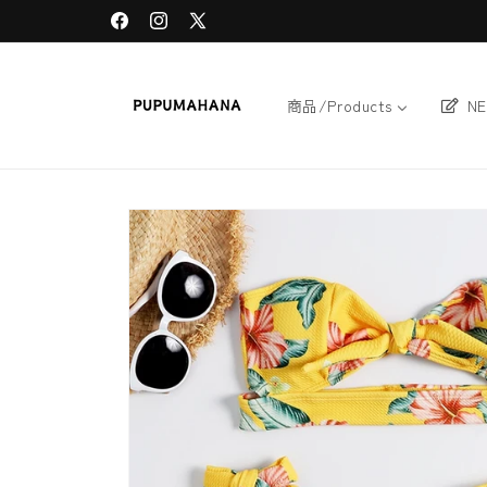
Skip to
Facebook
Instagram
X
content
(Twitter)
商品/Products
N
Skip to
product
information