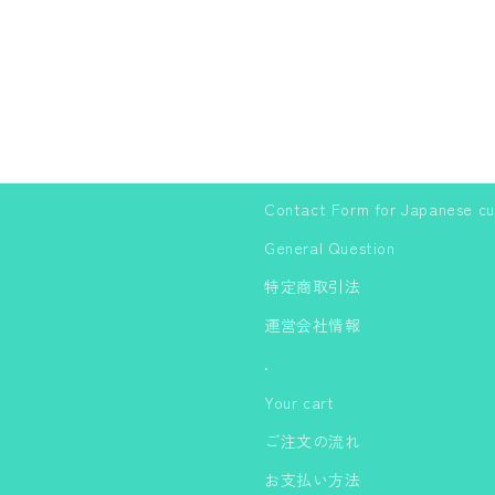
ス
ス
ビ
ビ
キ
キ
ニ
ニ
Contact Form for Japanese c
General Question
特定商取引法
運営会社情報
.
Your cart
ご注文の流れ
お支払い方法