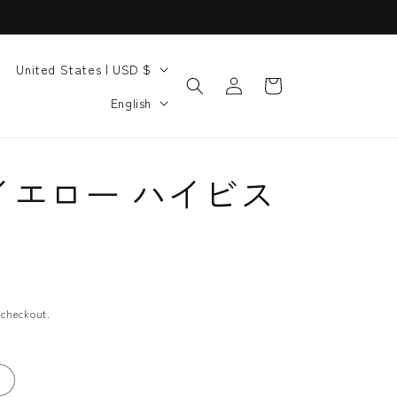
C
United States | USD $
Log
Cart
o
L
in
English
u
a
n
n
t
g
イエロー ハイビス
r
u
y
a
/
g
r
e
e
 checkout.
g
i
o