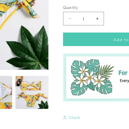
out
out
or
or
Quantity
Quantity
unavailable
unavailable
Decrease
Increase
quantity
quantity
for
for
Add to
バ
バ
ン
ン
ド
ド
ゥ
ゥ
イ
イ
エ
エ
ロ
ロ
ー
ー
ハ
ハ
イ
イ
ビ
ビ
ス
ス
Share
カ
カ