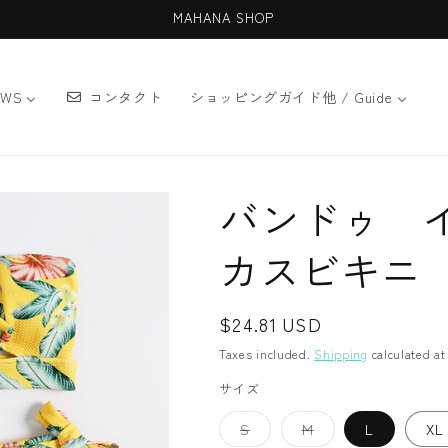
MAHANA SHOP
EWS
コンタクト
ショッピングガイド他 / Guide
バンドゥ 
カスビキニ
Regular
$24.81 USD
price
Taxes included.
Shipping
calculated at
サイズ
Variant
Variant
S
M
L
XL
sold
sold