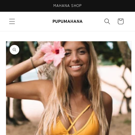
Skip to
MAHANA SHOP
content
Cart
Skip to
product
information