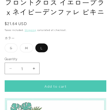
フロントクロス イエローブラ
1
in
ｘネイビーデンファレ ビキニ
modal
Regular
$21.64 USD
price
Taxes included.
Shipping
calculated at checkout.
カラー
Variant
Variant
S
M
L
sold
sold
out
out
or
or
Quantity
Quantity
unavailable
unavailable
Decrease
Increase
quantity
quantity
for
for
Add to cart
フ
フ
ロ
ロ
ン
ン
ト
ト