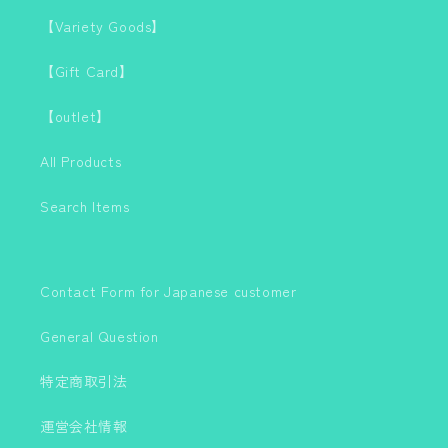
ビ
ビ
【Variety Goods】
キ
キ
ニ
ニ
【Gift Card】
【outlet】
All Products
Search Items
Contact Form for Japanese customer
General Question
特定商取引法
運営会社情報