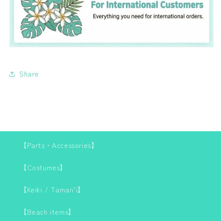
ク
ク
ロ
ロ
ス
ス
イ
イ
エ
エ
ロ
ロ
ー
ー
Share
ブ
ブ
ラ
ラ
ｘ
ｘ
ネ
ネ
イ
イ
ビ
ビ
【Parts・Accessories】
ー
ー
デ
デ
【Costumes】
ン
ン
【Keiki / Tamari'i】
フ
フ
ァ
ァ
【Beach items】
レ
レ