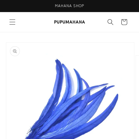
Skip to
MAHANA SHOP
content
Cart
Skip to
product
information