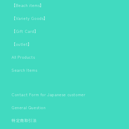
【Beach items】
【Variety Goods】
【Gift Card】
【outlet】
All Products
Search Items
Contact Form for Japanese customer
General Question
特定商取引法