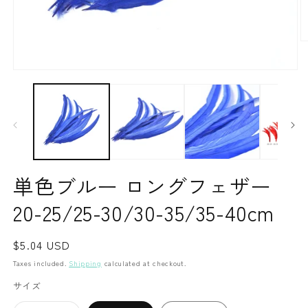
O
m
2
Open
in
media
m
1
in
modal
単色ブルー ロングフェザー
20-25/25-30/30-35/35-40cm
Regular
$5.04 USD
price
Taxes included.
Shipping
calculated at checkout.
サイズ