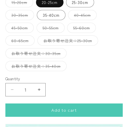
Variant
15-20cm
20-25cm
25-30cm
sold
out
or
Variant
Variant
30-35cm
35-40cm
40-45cm
unavailable
sold
sold
out
out
or
or
Variant
Variant
Variant
45-50cm
50-55cm
55-60cm
unavailable
unavailable
sold
sold
sold
out
out
out
or
or
or
Variant
Variant
60-65cm
お取り寄せ注文：25-30㎝
unavailable
unavailable
unavailable
sold
sold
out
out
or
or
Variant
お取り寄せ注文：30-35㎝
unavailable
unavailable
sold
out
or
Variant
お取り寄せ注文：35-40㎝
unavailable
sold
out
or
Quantity
Quantity
unavailable
Decrease
Increase
quantity
quantity
for
for
Add to cart
単
単
色
色
ブ
ブ