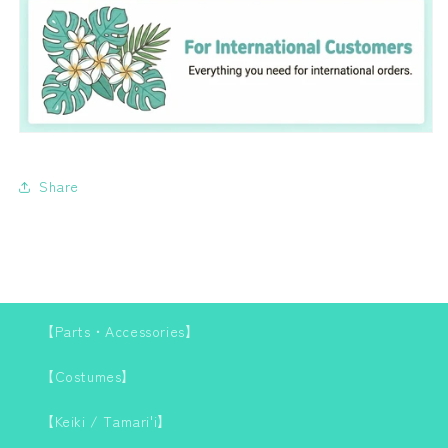
ル
ル
ー
ー
ロ
ロ
ン
ン
グ
グ
フ
フ
ェ
ェ
ザ
ザ
Share
ー
ー
20-
20-
25/25-
25/25-
30/30-
30/30-
35/35-
35/35-
40cm
40cm
【Parts・Accessories】
【Costumes】
【Keiki / Tamari'i】