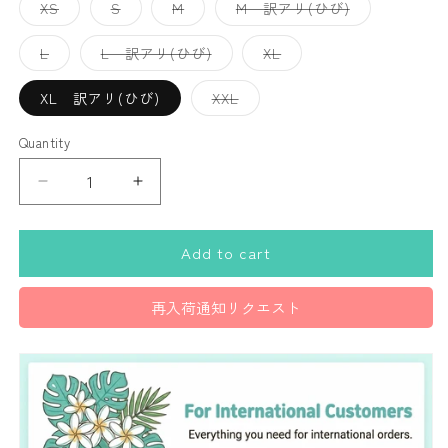
Variant
Variant
Variant
Variant
XS
S
M
M 訳アリ(ひび)
sold
sold
sold
sold
out
out
out
out
or
or
or
or
Variant
Variant
Variant
L
L 訳アリ(ひび)
XL
unavailable
unavailable
unavailable
unavailable
sold
sold
sold
out
out
out
or
or
or
Variant
XL 訳アリ(ひび)
XXL
unavailable
unavailable
unavailable
sold
out
or
Quantity
Quantity
unavailable
Decrease
Increase
quantity
quantity
for
for
Add to cart
コ
コ
コ
コ
ブ
ブ
再入荷通知リクエスト
ラ
ラ
XS
XS
/
/
S
S
/
/
M
M