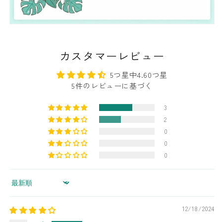
/
/
L
L
/
/
XL
XL
カスタマーレビュー
5つ星中4.60つ星
5件のレビューに基づく
3
2
0
0
0
Sort by
12/18/2024