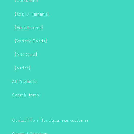
【Costumes】
【Keiki / Tamari'i】
【Beach items】
【Variety Goods】
【Gift Card】
【outlet】
All Products
Search Items
Contact Form for Japanese customer
General Question