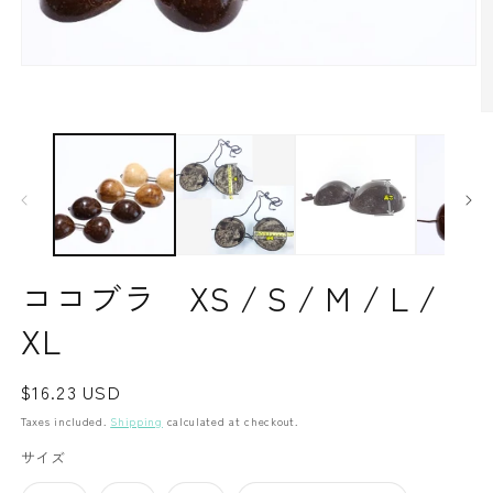
Open
media
1
O
in
m
modal
2
in
m
ココブラ XS / S / M / L /
XL
Regular
$16.23 USD
price
Taxes included.
Shipping
calculated at checkout.
サイズ