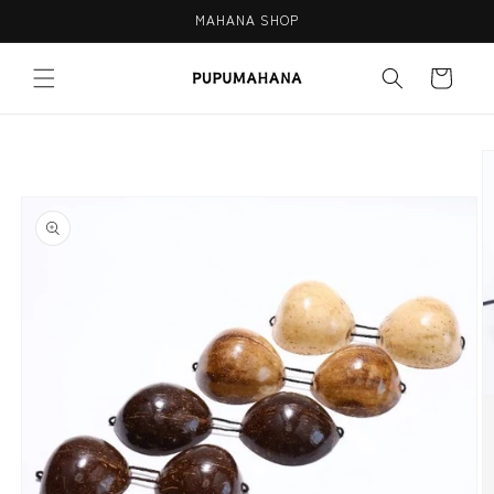
Skip to
MAHANA SHOP
content
Cart
Skip to
product
information